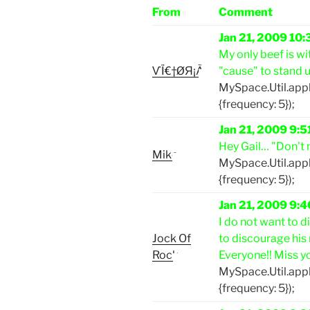
From
Comment
Jan 21, 2009 10
My only beef is wit
ѴÏ€†ØЯ¡Ã
"cause" to stand u
MySpace.Util.ap
{frequency: 5});
Jan 21, 2009 9:
Hey Gail… "Don't m
Mike
MySpace.Util.ap
{frequency: 5});
Jan 21, 2009 9:
I do not want to d
Jock Of
to discourage his 
Rock
Everyone!! Miss y
MySpace.Util.ap
{frequency: 5});