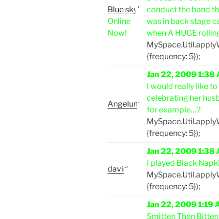
Blue sky!
conduct the band th
Online
was in back stage c
Now!
when A HUGE rolling
MySpace.Util.appl
{frequency: 5});
Jan 22, 2009 1:38
I would really like 
celebrating her husb
Angelum
for example…?
MySpace.Util.appl
{frequency: 5});
Jan 22, 2009 1:38
I played Black Napki
david
MySpace.Util.appl
{frequency: 5});
Jan 22, 2009 1:19
Smitten Then Bitten