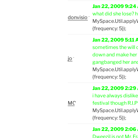
Jan 22, 2009 9:24
what did she lose? h
donvision
MySpace.Util.appl
{frequency: 5});
Jan 22, 2009 5:11
sometimes the will o
down and make her lo
joe
gangbanged her and 
MySpace.Util.appl
{frequency: 5});
Jan 22, 2009 2:29
i have always dislik
MO
festival though R.I.P 
MySpace.Util.appl
{frequency: 5});
Jan 22, 2009 2:06
Dweezil is not Mr. 