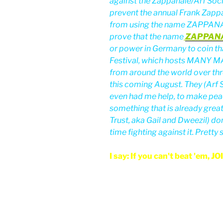
against the Zappanale/Arf Socie
prevent the annual Frank Zappa
from using the name ZAPPANAL
prove that the name
ZAPPAN
or power in Germany to coin th
Festival, which hosts MANY M
from around the world over thre
this coming August. They (Arf
even had me help, to make peac
something that is already great
Trust, aka Gail and Dweezil) don
time fighting against it. Pretty si
I say: If you can't beat 'em, J