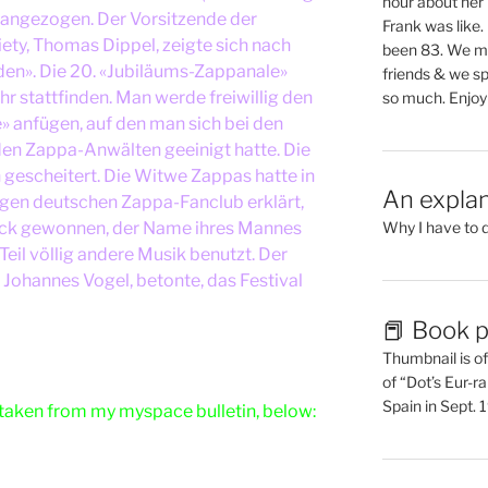
hour about her 
ngezogen. Der Vorsitzende der
Frank was like
iety, Thomas Dippel, zeigte sich nach
been 83. We mis
den». Die 20. «Jubiläums-Zappanale»
friends & we sp
hr stattfinden. Man werde freiwillig den
so much. Enjoy
 anfügen, auf den man sich bei den
en Zappa-Anwälten geeinigt hatte. Die
escheitert. Die Witwe Zappas hatte in
An explan
zigen deutschen Zappa-Fanclub erklärt,
ruck gewonnen, der Name ihres Mannes
Why I have to 
eil völlig andere Musik benutzt. Der
 Johannes Vogel, betonte, das Festival
📕 Book p
Thumbnail is of 
of “Dot’s Eur-ra
Spain in Sept.
taken from my myspace bulletin, below: