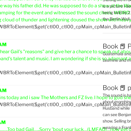
e way his father did. He was supposed to do a show at the Wak
is a picture I 
being held by 
amping for the event and witnessed the sound check. WEIRD. 
the Berlin Wal
 cloud of thunder and lightening doused the show with heavy 
yWBRToElement($get('ctl00_ctl00_cpMain_cpMain_Bulletin
 AM
Book 📕 P
to hear Gail's "reasons" and give her a chance to speak out ab
Guatemala and t
and's talent and music. I am wondering if she is so adamant 
Jasmine and m
yWBRToElement($get('ctl00_ctl00_cpMain_cpMain_Bulletin
Book 📕 p
 AM
The sound is ha
ns today and i saw The Mothers and FZ live. I hope to god she 
about morphing 
yWBRToElement($get('ctl00_ctl00_cpMain_cpMain_Bulletin
Husband while 
can see Benjam
show. Selling br
 AM
wearing a Frank
…….Too bad Gail…..Sorry 'bout your luck…(LMFAO)…now get over