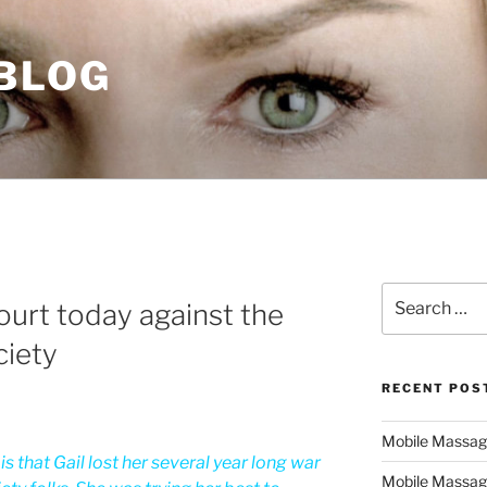
 BLOG
Search
court today against the
for:
ciety
RECENT POS
Mobile Massage,
 is that Gail lost her several year long war
Mobile Massag