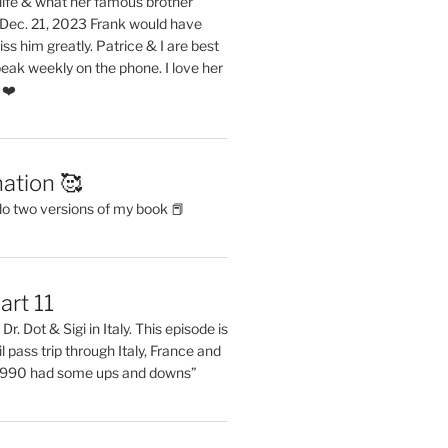
life & what her famous brother
. Dec. 21, 2023 Frank would have
s him greatly. Patrice & I are best
eak weekly on the phone. I love her
 ❤️
ation 🥰
do two versions of my book 📕
art 11
Dr. Dot & Sigi in Italy. This episode is
il pass trip through Italy, France and
 1990 had some ups and downs”