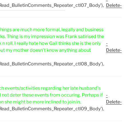
Read_BulletinComments_Repeater_ctl07_Body'),
Delete-
hings are much more formal, legally and business
ks. Thing is my impression was Frank satirised the
 roll. I really hate how Gail thinks she is the only
-
 but my mother doesn't know anything about
Delete-
Read_BulletinComments_Repeater_ctl08_Body'),
h events/activities regarding her late husband's
 not deter these events from occuring. Perhaps if
-
she might be more inclined to join in.
Delete-
Read_BulletinComments_Repeater_ctl09_Body'),