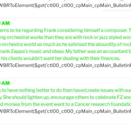
yWBRToElement($get('ctl00_ctl00_cpMain_cpMain_Bulletin
9 AM
eems to be regarding Frank considering himself a composer. T
g orchestral works than they are with rock or jazz styled wor
e orchestra world as much as he satirised the absurdity of rock n
rank Zappa's music and ideas. My father was an accountant
 his clients wouldn't want her dealing with their finances.
yWBRToElement($get('ctl00_ctl00_cpMain_cpMain_Bulletin
0 AM
to have nothing better to do than have/create issues with suc
. She should lighten up, encourage others to celebrate FZ and
d monies from the event went to a Cancer research foundation 
yWBRToElement($get('ctl00_ctl00_cpMain_cpMain_Bulletin