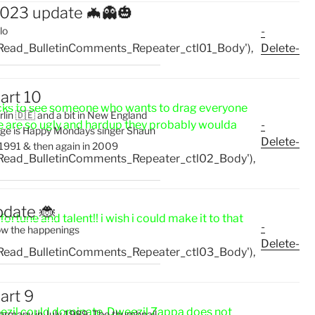
2023 update 🦇👻🎃
-
lo
Read_BulletinComments_Repeater_ctl01_Body'),
Delete-
art 10
it sucks to see someone who wants to drag everyone
erlin 🇩🇪 and a bit in New England
ere are so ugly and hardup they probably woulda
-
ge is Happy Mondays singer Shaun
Delete-
 1991 & then again in 2009
Read_BulletinComments_Repeater_ctl02_Body'),
pdate 🐞
rtune and talent!! i wish i could make it to that
-
ow the happenings
Delete-
Read_BulletinComments_Repeater_ctl03_Body'),
art 9
eezil could dominate. Dweezil Zappa does not
 Germany in July 1989. The thumbnail