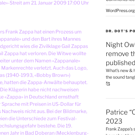
le»-Streit am 21. Januar 2009 17:00 Uhr
WordPress.org
s Frank Zappa hat einen Prozess um
DR. DOT’S 
appanale» und den Bart ihres Mannes
Night Owl
dgericht wies die Zivilklage Gail Zappas
remove th
l Zappa hat verloren. Die Witwe wollte
 weiter unter dem Namen «Zappanale»
publishe
in Markenrechte verletzt. Auch das Logo,
What’s new & h
ppas (1940-1993, «Bobby Brown»)
the sound tang
te, hatten die Zappa-Anwälte behauptet.
🥰
 Die Klägerin habe nicht nachweisen
ke «Zappa» in Deutschland ernsthaft
r Sprache mit Preisen in US-Dollar für
Patrice “
 Nachweis nicht aus. Bei der Bildmarke,
eien die Unterschiede zum Festival-
2023
echslungsgefahr bestehe. Die 19.
Frank Zappa’s si
enen Jahr in Bad Doberan (Mecklenburg-