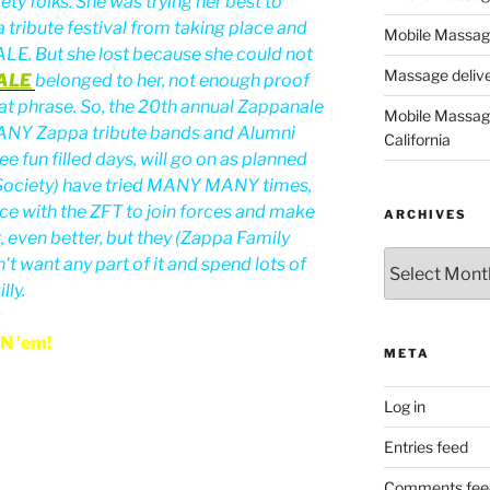
ty folks. She was trying her best to
 tribute festival from taking place and
Mobile Massage
E. But she lost because she could not
Massage deliver
ALE
belonged to her, not enough proof
at phrase. So, the 20th annual Zappanale
Mobile Massage
ANY Zappa tribute bands and Alumni
California
e fun filled days, will go on as planned
 Society) have tried MANY MANY times,
e with the ZFT to join forces and make
ARCHIVES
, even better, but they (Zappa Family
Archives
't want any part of it and spend lots of
lly.
OIN 'em!
META
Log in
Entries feed
Comments fee