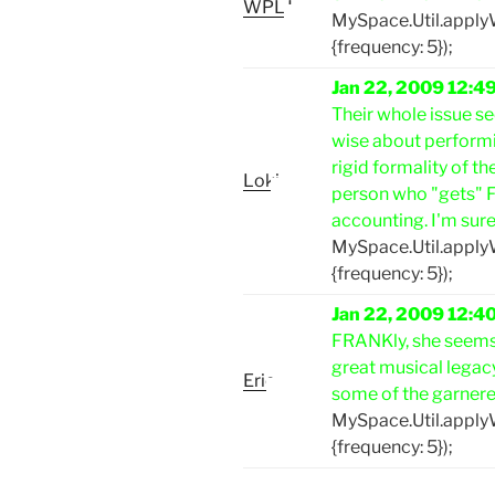
WPLJ
MySpace.Util.appl
{frequency: 5});
Jan 22, 2009 12:4
Their whole issue s
wise about performin
rigid formality of th
Loki
person who "gets" F
accounting. I'm sure
MySpace.Util.appl
{frequency: 5});
Jan 22, 2009 12:4
FRANKly, she seems 
great musical legacy
Eric
some of the garnere
MySpace.Util.appl
{frequency: 5});