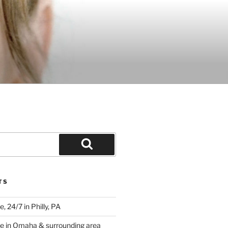
Search
TS
 24/7 in Philly, PA
e in Omaha & surrounding area