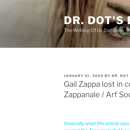
Skip
to
DR. DOT'S
content
The Weblog Of Dr. Dot Stein
POSTED
JANUARY 21, 2009
BY
DR. DOT
ON
Gail Zappa lost in 
Zappanale / Arf So
(basically what this article says