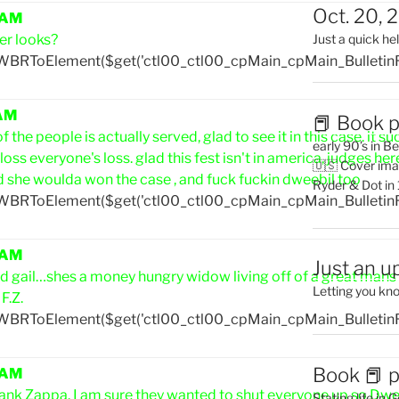
Oct. 20, 
 AM
er looks?
Just a quick hel
yWBRToElement($get('ctl00_ctl00_cpMain_cpMain_Bulletin
 AM
📕 Book p
f the people is actually served, glad to see it in this case. 
early 90’s in B
ss everyone's loss. glad this fest isn't in america, judges h
🇺🇸 Cover ima
she woulda won the case , and fuck fuckin dweebil too
Ryder & Dot in
yWBRToElement($get('ctl00_ctl00_cpMain_cpMain_Bulletin
 AM
Just an u
ed gail…shes a money hungry widow living off of a great mans fo
Letting you kn
F.Z.
yWBRToElement($get('ctl00_ctl00_cpMain_cpMain_Bulletin
Book 📕 p
 AM
Frank Zappa. I am sure they wanted to shut everyone up so Dw
Stating life in