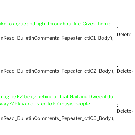
 like to argue and fight throughout life. Gives them a
-
Delete-
inRead_BulletinComments_Repeater_ctl01_Body'),
-
inRead_BulletinComments_Repeater_ctl02_Body'),
Delete-
o imagine FZ being behind all that Gail and Dweezil do
nyway?? Play and listen to FZ music people…
-
Delete-
inRead_BulletinComments_Repeater_ctl03_Body'),