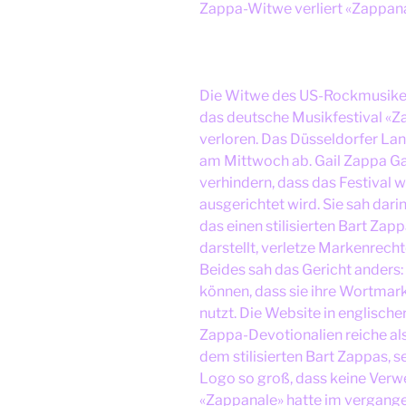
Zappa-Witwe verliert «Zappana
Die Witwe des US-Rockmusiker
das deutsche Musikfestival «Z
verloren. Das Düsseldorfer Lan
am Mittwoch ab. Gail Zappa Gai
verhindern, dass das Festival
ausgerichtet wird. Sie sah dar
das einen stilisierten Bart Za
darstellt, verletze Markenrech
Beides sah das Gericht anders:
können, dass sie ihre Wortmar
nutzt. Die Website in englische
Zappa-Devotionalien reiche als
dem stilisierten Bart Zappas, s
Logo so groß, dass keine Verw
«Zappanale» hatte im vergang