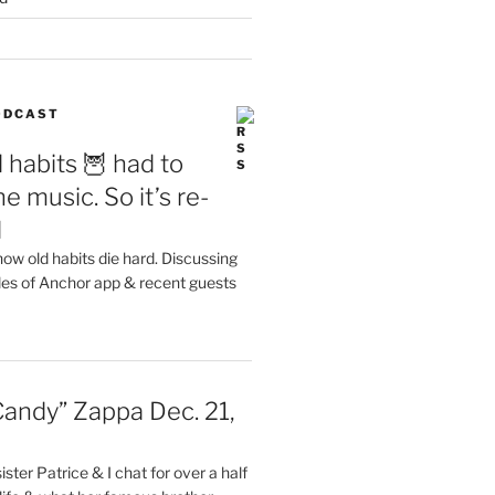
PODCAST
 habits 🦉 had to
e music. So it’s re-
d
ow old habits die hard. Discussing
les of Anchor app & recent guests
Candy” Zappa Dec. 21,
ster Patrice & I chat for over a half