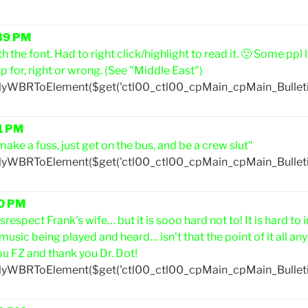
:39 PM
h the font. Had to right click/highlight to read it. 🙁 Some ppl
p for, right or wrong. (See "Middle East")
plyWBRToElement($get('ctl00_ctl00_cpMain_cpMain_Bullet
51 PM
ake a fuss, just get on the bus, and be a crew slut"
plyWBRToElement($get('ctl00_ctl00_cpMain_cpMain_Bullet
40 PM
isrespect Frank's wife… but it is sooo hard not to! It is hard t
music being played and heard… isn't that the point of it all a
ou FZ and thank you Dr. Dot!
plyWBRToElement($get('ctl00_ctl00_cpMain_cpMain_Bullet